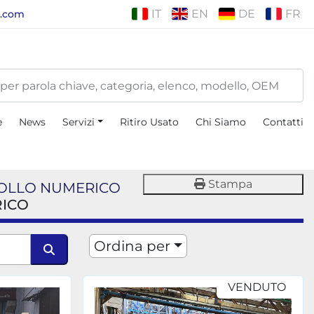
IT
EN
DE
FR
i.com
e
News
Servizi
Ritiro Usato
Chi Siamo
Contatti
Stampa
ROLLO NUMERICO
RICO
Ordina per
VENDUTO