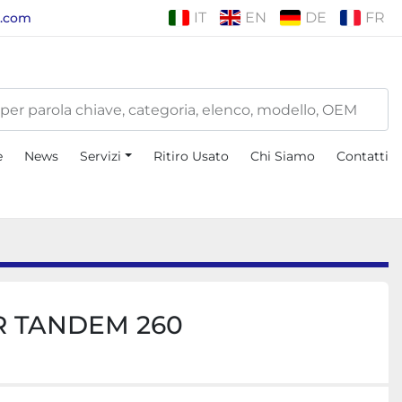
IT
EN
DE
FR
i.com
e
News
Servizi
Ritiro Usato
Chi Siamo
Contatti
R TANDEM 260