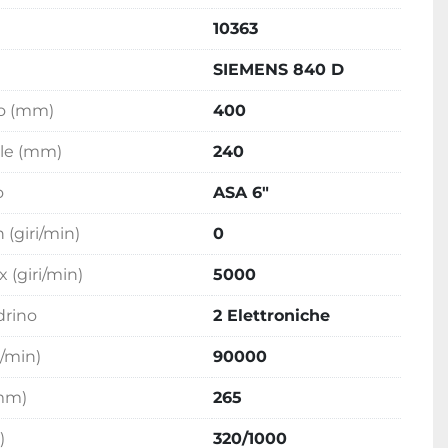
10363
SIEMENS 840 D
co (mm)
400
ile (mm)
240
o
ASA 6"
(giri/min)
0
 (giri/min)
5000
rino
2 Elettroniche
m/min)
90000
(mm)
265
)
320/1000