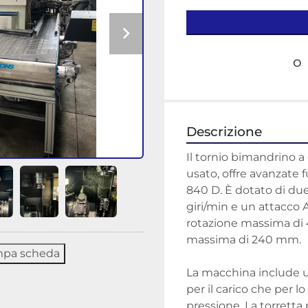
o
Descrizione
Il tornio bimandrino 
usato, offre avanzate 
840 D. È dotato di due
giri/min e un attacco 
rotazione massima di 
massima di 240 mm.

mpa scheda
La macchina include un
per il carico che per l
pressione. La torretta p