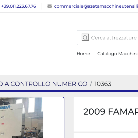
+39.011.223.67.76
commerciale@azetamacchineutensil
Home
Catalogo Macchin
O A CONTROLLO NUMERICO
10363
2009 FAMA