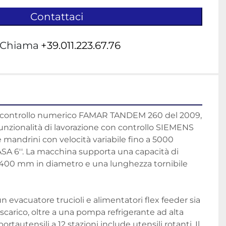
Contattaci
Chiama
+39.011.223.67.76
a controllo numerico FAMAR TANDEM 260 del 2009, 
funzionalità di lavorazione con controllo SIEMENS 
 mandrini con velocità variabile fino a 5000 
ASA 6''. La macchina supporta una capacità di 
400 mm in diametro e una lunghezza tornibile 
 evacuatore trucioli e alimentatori flex feeder sia 
o scarico, oltre a una pompa refrigerante ad alta 
ortautensili a 12 stazioni include utensili rotanti. Il 