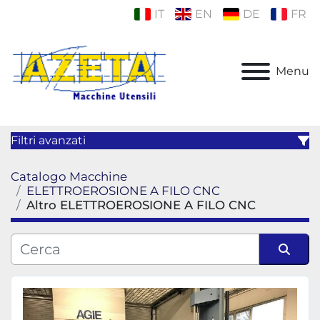
IT
EN
DE
FR
Menu
Filtri avanzati
Catalogo Macchine
Categoria
ELETTROEROSIONE A FILO CNC
Altro ELETTROEROSIONE A FILO CNC
Produttore
Ordina per
Modello