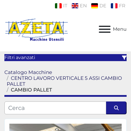
IT
EN
DE
FR
Menu
Filtri avanzati
Catalogo Macchine
Categoria
CENTRO LAVORO VERTICALE 5 ASSI CAMBIO
PALLET
CAMBIO PALLET
Produttore
Modello
Ordina per