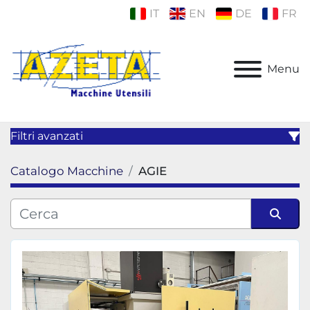
IT
EN
DE
FR
Menu
Filtri avanzati
Catalogo Macchine
AGIE
Categoria
Produttore
Ordina per
Modello