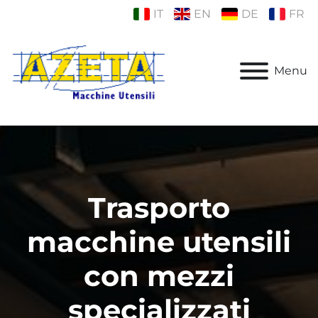
IT
EN
DE
FR
Menu
Trasporto
macchine utensili
con mezzi
specializzati