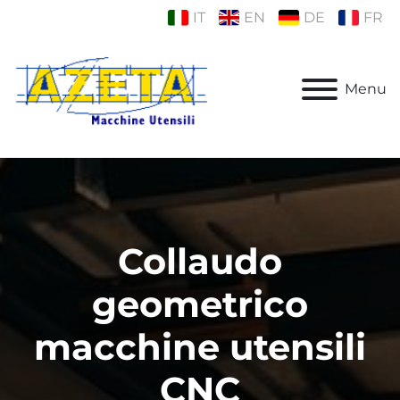
IT
EN
DE
FR
Menu
Collaudo
geometrico
macchine utensili
CNC